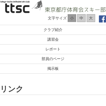
コ
ン
テ
TTSC Web site
文字サイズ
小
中
大
ン
ツ
クラブ紹介
へ
ス
講習会
キ
ッ
レポート
プ
部員のページ
掲示板
リンク