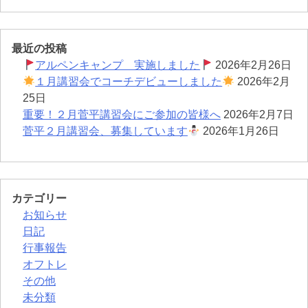
稿
ナ
最近の投稿
ビ
アルペンキャンプ 実施しました
2026年2月26日
ゲ
１月講習会でコーチデビューしました
2026年2月
25日
ー
重要！２月菅平講習会にご参加の皆様へ
2026年2月7日
シ
菅平２月講習会、募集しています
2026年1月26日
ョ
ン
カテゴリー
お知らせ
日記
行事報告
オフトレ
その他
未分類