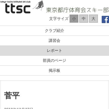
コ
ン
テ
TTSC Web site
文字サイズ
小
中
大
ン
ツ
クラブ紹介
へ
ス
講習会
キ
ッ
レポート
プ
部員のページ
掲示板
菅平