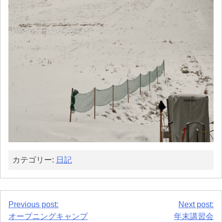
カテゴリー:
日記
投
Previous post:
Next post:
オープニングキャンプ
年末講習会