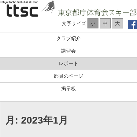
コ
ン
テ
TTSC Web site
文字サイズ
小
中
大
ン
ツ
クラブ紹介
へ
ス
講習会
キ
ッ
レポート
プ
部員のページ
掲示板
月:
2023年1月