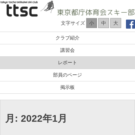
コ
ン
テ
TTSC Web site
文字サイズ
小
中
大
ン
ツ
クラブ紹介
へ
ス
講習会
キ
ッ
レポート
プ
部員のページ
掲示板
月:
2022年1月