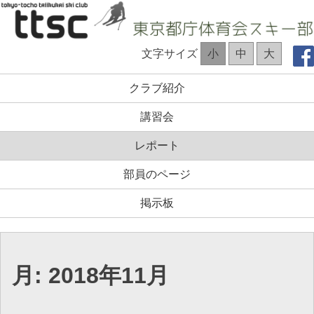
コ
ン
テ
TTSC Web site
文字サイズ
小
中
大
ン
ツ
クラブ紹介
へ
ス
講習会
キ
ッ
レポート
プ
部員のページ
掲示板
月:
2018年11月