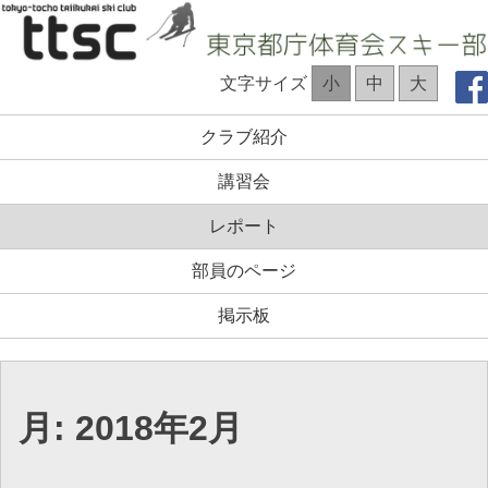
コ
ン
テ
TTSC Web site
文字サイズ
小
中
大
ン
ツ
クラブ紹介
へ
ス
講習会
キ
ッ
レポート
プ
部員のページ
掲示板
月:
2018年2月