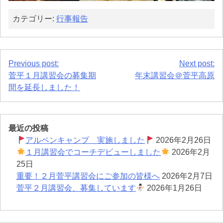
カテゴリー:
行事報告
投
Previous post:
Next post:
菅平１月講習会の募集期
年末講習会＠菅平高原
稿
間を延長しました！
ナ
ビ
最近の投稿
ゲ
アルペンキャンプ 実施しました
2026年2月26日
１月講習会でコーチデビューしました
2026年2月
ー
25日
シ
重要！２月菅平講習会にご参加の皆様へ
2026年2月7日
菅平２月講習会、募集しています
2026年1月26日
ョ
ン