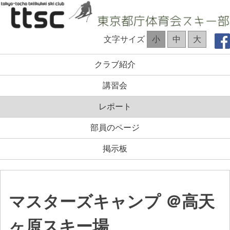
コ
ン
テ
TTSC Web site
文字サイズ
小
中
大
ン
ツ
クラブ紹介
へ
ス
講習会
キ
ッ
レポート
プ
部員のページ
掲示板
マスターズキャンプ ＠高天
ヶ原スキー場