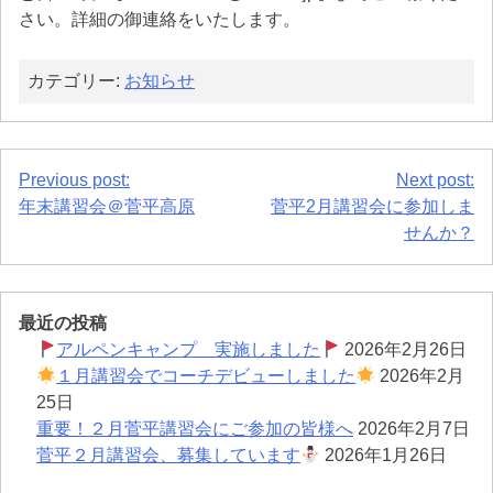
さい。詳細の御連絡をいたします。
カテゴリー:
お知らせ
投
Previous post:
Next post:
年末講習会＠菅平高原
菅平2月講習会に参加しま
稿
せんか？
ナ
ビ
最近の投稿
ゲ
アルペンキャンプ 実施しました
2026年2月26日
１月講習会でコーチデビューしました
2026年2月
ー
25日
シ
重要！２月菅平講習会にご参加の皆様へ
2026年2月7日
菅平２月講習会、募集しています
2026年1月26日
ョ