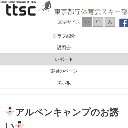
コ
ン
テ
TTSC Web site
文字サイズ
小
中
大
ン
ツ
クラブ紹介
へ
ス
講習会
キ
ッ
レポート
プ
部員のページ
掲示板
アルペンキャンプのお誘
い